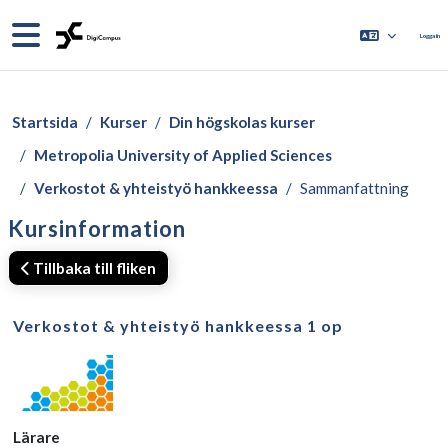
Gå direkt till huvudinnehåll
Sidopanel
Logga in
Startsida
Kurser
Din högskolas kurser
Metropolia University of Applied Sciences
Verkostot & yhteistyö hankkeessa
Sammanfattning
Kursinformation
Tillbaka till fliken
Verkostot & yhteistyö hankkeessa 1 op
Lärare