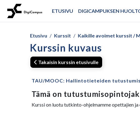
Siirry pääsisältöön
ETUSIVU
DIGICAMPUKSEN HUOL
Etusivu
Kurssit
Kaikille avoimet kurssit 
Kurssin kuvaus
Takaisin kurssin etusivulle
TAU/MOOC: Hallintotieteiden tutustumis
Tämä on tutustumisopintojaks
Kurssi on luotu tutkinto-ohjelmamme opettajien ja o