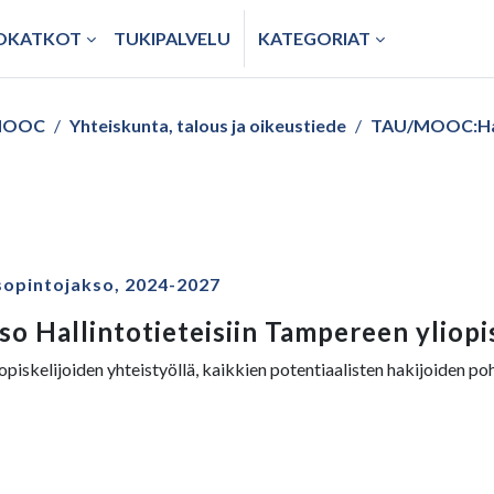
TOKATKOT
TUKIPALVELU
KATEGORIAT
/ MOOC
Yhteiskunta, talous ja oikeustiede
TAU/MOOC:Hall
opintojakso, 2024-2027
o Hallintotieteisiin Tampereen yliopi
piskelijoiden yhteistyöllä, kaikkien potentiaalisten hakijoiden poh