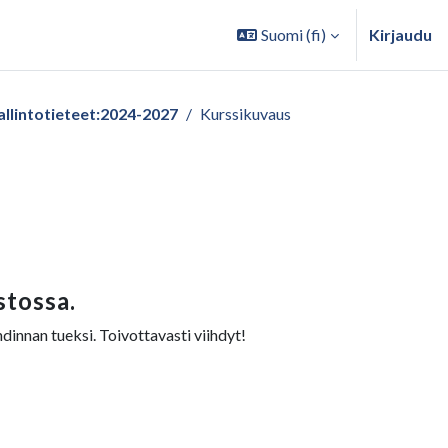
Suomi ‎(fi)‎
Kirjaudu
intotieteet:2024-2027
Kurssikuvaus
stossa.
dinnan tueksi. Toivottavasti viihdyt!