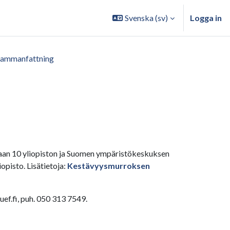
Svenska ‎(sv)‎
Logga in
Sammanfattning
etaan 10 yliopiston ja Suomen ympäristökeskuksen
pisto. Lisätietoja:
Kestävyysmurroksen
ef.fi, puh. 050 313 7549.