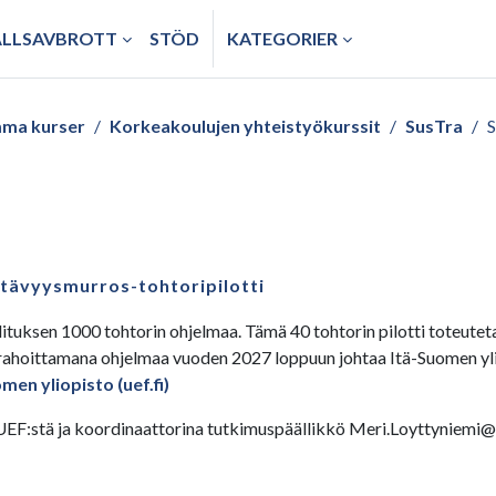
ÅLLSAVBROTT
STÖD
KATEGORIER
ma kurser
Korkeakoulujen yhteistyökurssit
SusTra
stävyysmurros-tohtoripilotti
lituksen 1000 tohtorin ohjelmaa. Tämä 40 tohtorin pilotti toteut
hoittamana ohjelmaa vuoden 2027 loppuun johtaa Itä-Suomen ylio
en yliopisto (uef.fi)
n UEF:stä ja koordinaattorina tutkimuspäällikkö Meri.Loyttyniemi@u