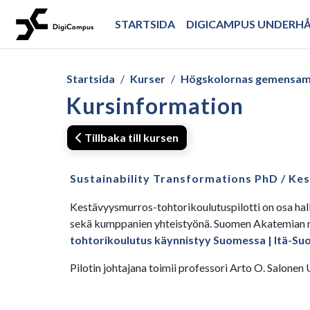
Gå direkt till huvudinnehåll
STARTSIDA
DIGICAMPUS UNDERH
Startsida
Kurser
Högskolornas gemensam
Kursinformation
Tillbaka till kursen
Sustainability Transformations PhD / Ke
Kestävyysmurros-tohtorikoulutuspilotti on osa hal
sekä kumppanien yhteistyönä. Suomen Akatemian ra
tohtorikoulutus käynnistyy Suomessa | Itä-Suom
Pilotin johtajana toimii professori Arto O. Salone