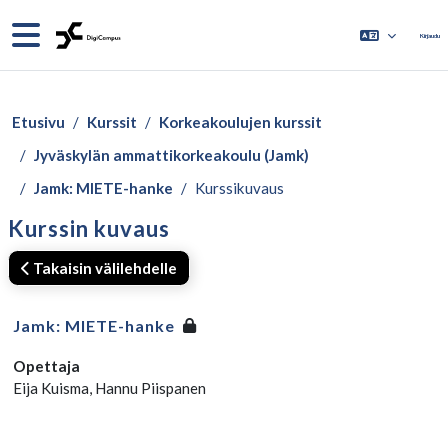
Siirry pääsisältöön
Sivupaneeli
Kirjaudu
Etusivu
Kurssit
Korkeakoulujen kurssit
Jyväskylän ammattikorkeakoulu (Jamk)
Jamk: MIETE-hanke
Kurssikuvaus
Kurssin kuvaus
Takaisin välilehdelle
Jamk: MIETE-hanke
Opettaja
Eija Kuisma, Hannu Piispanen