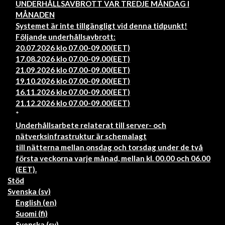
UNDERHÅLLSAVBROTT VAR TREDJE MÅNDAG I
MÅNADEN
Systemet är inte tillgängligt vid denna tidpunkt!
Följande underhållsavbrott:
20.07.2026 klo 07.00-09.00(EET)
17.08.2026 klo 07.00-09.00(EET)
21.09.2026 klo 07.00-09.00(EET)
19.10.2026 klo 07.00-09.00(EET)
16.11.2026 klo 07.00-09.00(EET)
21.12.2026 klo 07.00-09.00(EET)
*
Underhållsarbete relaterat till server- och
nätverksinfrastruktur är schemalagt
till nätterna mellan onsdag och torsdag under de två
första veckorna varje månad, mellan kl. 00.00 och 06.00
(EET).
Stöd
Svenska ‎(sv)‎
English ‎(en)‎
Suomi ‎(fi)‎
Svenska ‎(sv)‎