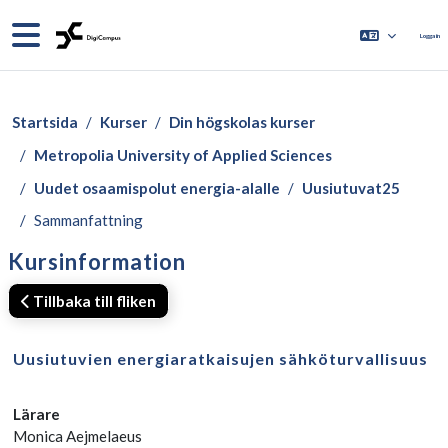
Gå direkt till huvudinnehåll
Sidopanel
Logga in
Startsida
Kurser
Din högskolas kurser
Metropolia University of Applied Sciences
Uudet osaamispolut energia-alalle
Uusiutuvat25
Sammanfattning
Kursinformation
Tillbaka till fliken
Uusiutuvien energiaratkaisujen sähköturvallisuus
Lärare
Monica Aejmelaeus