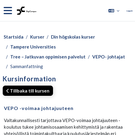
Gå direkt till huvudinnehåll
Sidopanel
Logga in
Startsida
Kurser
Din högskolas kurser
Tampere Universities
Tree – Jatkuvan oppimisen palvelut
VEPO- johtajat
Sammanfattning
Kursinformation
Tillbaka till kursen
VEPO -voimaa johtajuuteen
Valtakunnallisesti tarjottava VEPO-voimaa johtajuuteen -
koulutus tukee
johtamisosaamisen kehittymistä ja rakentaa
yhteisöllistä toimintakulttuuria koulutusjärjestelmän eri