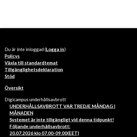
Du är inte inloggad (
Logga in
)
Policys
Växla till standardtemat
Tillgänglighetsdeklaration
Stöd
Översikt
Digicampus underhållsavbrott
UNDERHÅLLSAVBROTT VAR TREDJE MÅNDAG I
MÅNADEN
Systemet är inte tillgängligt vid denna tidpunkt!
Följande underhållsavbrott:
20.07.2026 klo 07.00-09.00(EET)