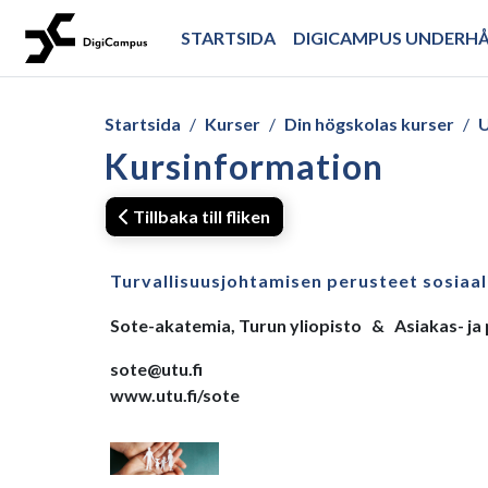
Gå direkt till huvudinnehåll
STARTSIDA
DIGICAMPUS UNDERH
Startsida
Kurser
Din högskolas kurser
U
Kursinformation
Tillbaka till fliken
Turvallisuusjohtamisen perusteet sosiaali
Sote-akatemia, Turun yliopisto & Asiakas- ja 
sote@utu.fi
www.utu.fi/sote