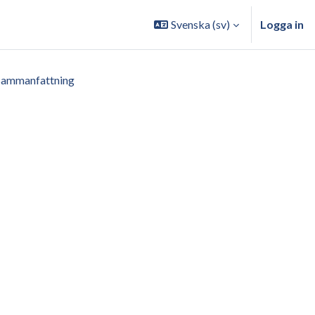
Svenska ‎(sv)‎
Logga in
Sammanfattning