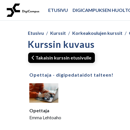
Siirry pääsisältöön
ETUSIVU
DIGICAMPUKSEN HUOL
Etusivu
Kurssit
Korkeakoulujen kurssit
Kurssin kuvaus
Takaisin kurssin etusivulle
Opettaja - digipedataidot talteen!
Opettaja
Emma Lehtoaho