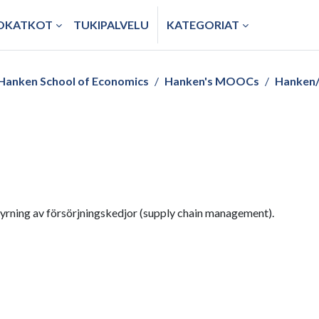
TOKATKOT
TUKIPALVELU
KATEGORIAT
Hanken School of Economics
Hanken's MOOCs
Hanken/
 styrning av försörjningskedjor (supply chain management).