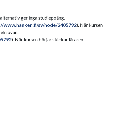
ternativ ger inga studiepoäng.
://www.hanken.fi/sv/node/2405792
). När kursen
keln ovan.
05792
). När kursen börjar skickar läraren