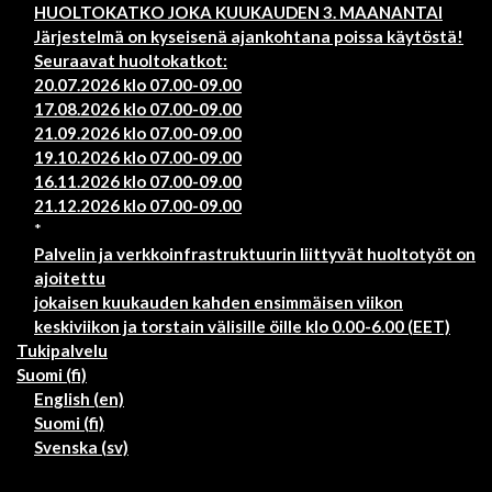
HUOLTOKATKO JOKA KUUKAUDEN 3. MAANANTAI
Järjestelmä on kyseisenä ajankohtana poissa käytöstä!
Seuraavat huoltokatkot:
20.07.2026 klo 07.00-09.00
17.08.2026 klo 07.00-09.00
21.09.2026 klo 07.00-09.00
19.10.2026 klo 07.00-09.00
16.11.2026 klo 07.00-09.00
21.12.2026 klo 07.00-09.00
*
Palvelin ja verkkoinfrastruktuurin liittyvät huoltotyöt on
ajoitettu
jokaisen kuukauden kahden ensimmäisen viikon
keskiviikon ja torstain välisille öille klo 0.00-6.00 (EET)
Tukipalvelu
Suomi ‎(fi)‎
English ‎(en)‎
Suomi ‎(fi)‎
Svenska ‎(sv)‎