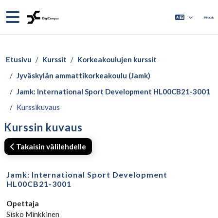
Siirry pääsisältöön
Sivupaneeli
Kirjaudu
Etusivu
Kurssit
Korkeakoulujen kurssit
Jyväskylän ammattikorkeakoulu (Jamk)
Jamk: International Sport Development HL00CB21-3001
Kurssikuvaus
Kurssin kuvaus
Takaisin välilehdelle
Jamk: International Sport Development
HL00CB21-3001
Opettaja
Sisko Minkkinen