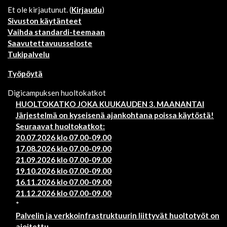
Et ole kirjautunut. (
Kirjaudu
)
Sivuston käytänteet
Vaihda standardi-teemaan
Saavutettavuusseloste
Tukipalvelu
Työpöytä
Digicampuksen huoltokatkot
HUOLTOKATKO JOKA KUUKAUDEN 3. MAANANTAI
Järjestelmä on kyseisenä ajankohtana poissa käytöstä!
Seuraavat huoltokatkot:
20.07.2026 klo 07.00-09.00
17.08.2026 klo 07.00-09.00
21.09.2026 klo 07.00-09.00
19.10.2026 klo 07.00-09.00
16.11.2026 klo 07.00-09.00
21.12.2026 klo 07.00-09.00
*
Palvelin ja verkkoinfrastruktuurin liittyvät huoltotyöt on
ajoitettu