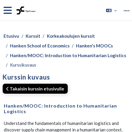
Siirry pääsisältöön
Sivupaneeli
Kirjaudu
Etusivu
Kurssit
Korkeakoulujen kurssit
Hanken School of Economics
Hanken's MOOCs
Hanken/MOOC: Introduction to Humanitarian Logistics
Kurssikuvaus
Kurssin kuvaus
Takaisin kurssin etusivulle
Hanken/MOOC: Introduction to Humanitarian
Logistics
Understand the fundamentals of humanitarian logistics and
discover supply chain management in a humanitarian context.