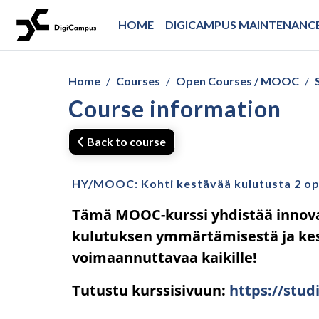
Skip to main content
HOME
DIGICAMPUS MAINTENANCE
Home
Courses
Open Courses / MOOC
Course information
Back to course
HY/MOOC: Kohti kestävää kulutusta 2 op
Tämä MOOC-kurssi yhdistää innovat
kulutuksen ymmärtämisestä ja kes
voimaannuttavaa kaikille!
Tutustu kurssisivuun:
https://stud