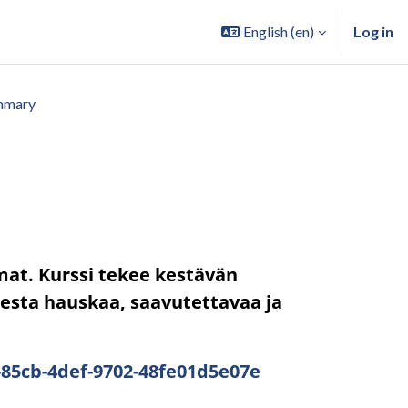
English ‎(en)‎
Log in
mmary
mat. Kurssi tekee kestävän
sta hauskaa, saavutettavaa ja
5-85cb-4def-9702-48fe01d5e07e