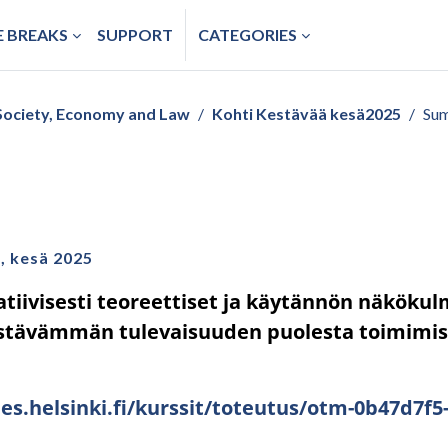
 BREAKS
SUPPORT
CATEGORIES
Society, Economy and Law
Kohti Kestävää kesä2025
Su
, kesä 2025
iivisesti teoreettiset ja käytännön näkökul
tävämmän tulevaisuuden puolesta toimimise
ies.helsinki.fi/kurssit/toteutus/otm-0b47d7f