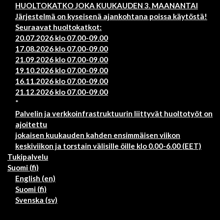
HUOLTOKATKO JOKA KUUKAUDEN 3. MAANANTAI
Järjestelmä on kyseisenä ajankohtana poissa käytöstä!
Seuraavat huoltokatkot:
20.07.2026 klo 07.00-09.00
17.08.2026 klo 07.00-09.00
21.09.2026 klo 07.00-09.00
19.10.2026 klo 07.00-09.00
16.11.2026 klo 07.00-09.00
21.12.2026 klo 07.00-09.00
*
Palvelin ja verkkoinfrastruktuurin liittyvät huoltotyöt on
ajoitettu
jokaisen kuukauden kahden ensimmäisen viikon
keskiviikon ja torstain välisille öille klo 0.00-6.00 (EET)
Tukipalvelu
Suomi ‎(fi)‎
English ‎(en)‎
Suomi ‎(fi)‎
Svenska ‎(sv)‎