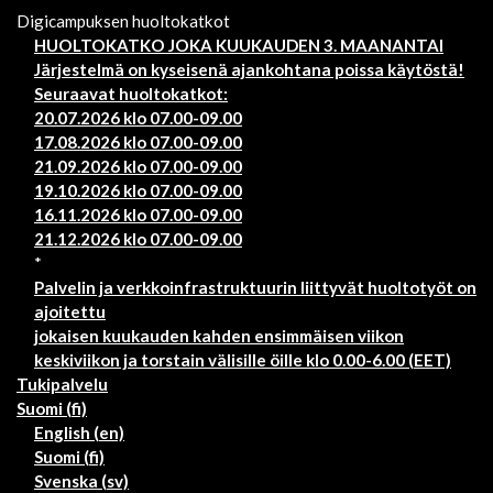
Digicampuksen huoltokatkot
HUOLTOKATKO JOKA KUUKAUDEN 3. MAANANTAI
Järjestelmä on kyseisenä ajankohtana poissa käytöstä!
Seuraavat huoltokatkot:
20.07.2026 klo 07.00-09.00
17.08.2026 klo 07.00-09.00
21.09.2026 klo 07.00-09.00
19.10.2026 klo 07.00-09.00
16.11.2026 klo 07.00-09.00
21.12.2026 klo 07.00-09.00
*
Palvelin ja verkkoinfrastruktuurin liittyvät huoltotyöt on
ajoitettu
jokaisen kuukauden kahden ensimmäisen viikon
keskiviikon ja torstain välisille öille klo 0.00-6.00 (EET)
Tukipalvelu
Suomi ‎(fi)‎
English ‎(en)‎
Suomi ‎(fi)‎
Svenska ‎(sv)‎