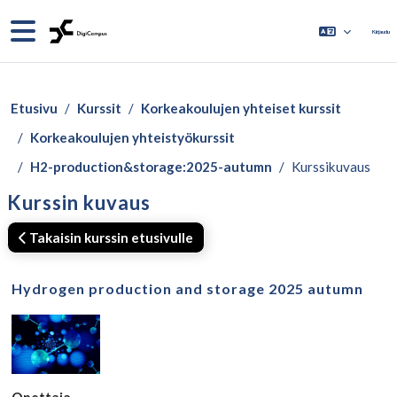
Siirry pääsisältöön
Sivupaneeli
Kirjaudu
Etusivu
Kurssit
Korkeakoulujen yhteiset kurssit
Korkeakoulujen yhteistyökurssit
H2-production&storage:2025-autumn
Kurssikuvaus
Kurssin kuvaus
Takaisin kurssin etusivulle
Hydrogen production and storage 2025 autumn
Opettaja