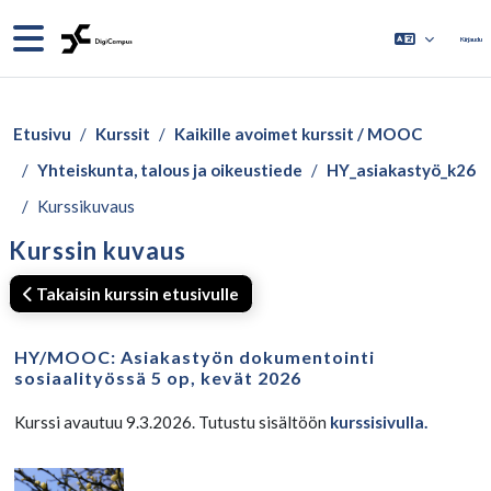
Siirry pääsisältöön
Sivupaneeli
Kirjaudu
Etusivu
Kurssit
Kaikille avoimet kurssit / MOOC
Yhteiskunta, talous ja oikeustiede
HY_asiakastyö_k26
Kurssikuvaus
Kurssin kuvaus
Takaisin kurssin etusivulle
HY/MOOC: Asiakastyön dokumentointi
sosiaalityössä 5 op, kevät 2026
Kurssi avautuu 9.3.2026. Tutustu sisältöön
kurssisivulla.