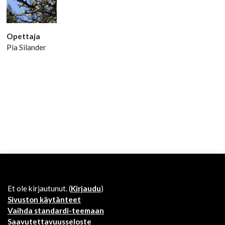
Opettaja
Pia Silander
Et ole kirjautunut. (
Kirjaudu
)
Sivuston käytänteet
Vaihda standardi-teemaan
Saavutettavuusseloste