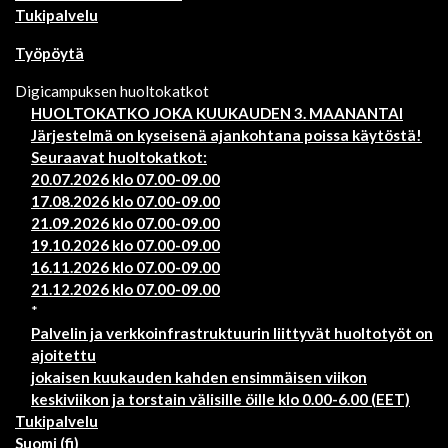
Tukipalvelu
Työpöytä
Digicampuksen huoltokatkot
HUOLTOKATKO JOKA KUUKAUDEN 3. MAANANTAI
Järjestelmä on kyseisenä ajankohtana poissa käytöstä!
Seuraavat huoltokatkot:
20.07.2026 klo 07.00-09.00
17.08.2026 klo 07.00-09.00
21.09.2026 klo 07.00-09.00
19.10.2026 klo 07.00-09.00
16.11.2026 klo 07.00-09.00
21.12.2026 klo 07.00-09.00
*
Palvelin ja verkkoinfrastruktuurin liittyvät huoltotyöt on
ajoitettu
jokaisen kuukauden kahden ensimmäisen viikon
keskiviikon ja torstain välisille öille klo 0.00-6.00 (EET)
Tukipalvelu
Suomi ‎(fi)‎