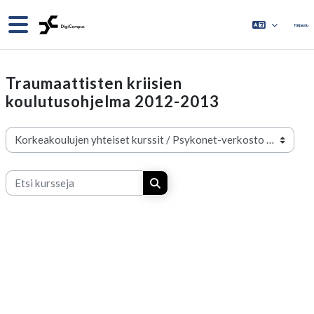
Siirry pääsisältöön
Sivupaneeli
Kirjaudu
Traumaattisten kriisien
koulutusohjelma 2012-2013
Kurssikategoriat
Etsi kursseja
Etsi kursseja