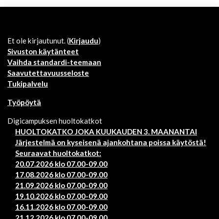
Et ole kirjautunut. (
Kirjaudu
)
Sivuston käytänteet
Vaihda standardi-teemaan
Saavutettavuusseloste
Tukipalvelu
Työpöytä
Digicampuksen huoltokatkot
HUOLTOKATKO JOKA KUUKAUDEN 3. MAANANTAI
Järjestelmä on kyseisenä ajankohtana poissa käytöstä!
Seuraavat huoltokatkot:
20.07.2026 klo 07.00-09.00
17.08.2026 klo 07.00-09.00
21.09.2026 klo 07.00-09.00
19.10.2026 klo 07.00-09.00
16.11.2026 klo 07.00-09.00
21.12.2026 klo 07.00-09.00