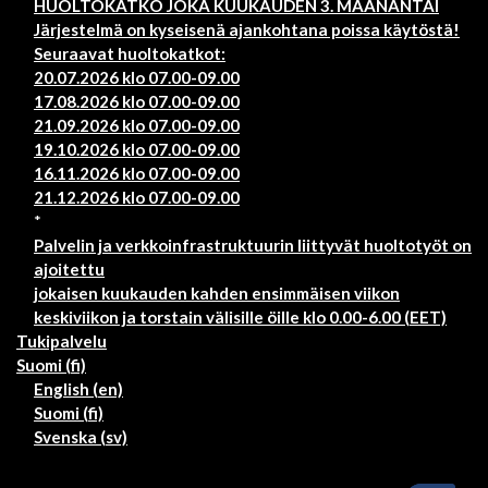
HUOLTOKATKO JOKA KUUKAUDEN 3. MAANANTAI
Järjestelmä on kyseisenä ajankohtana poissa käytöstä!
Seuraavat huoltokatkot:
20.07.2026 klo 07.00-09.00
17.08.2026 klo 07.00-09.00
21.09.2026 klo 07.00-09.00
19.10.2026 klo 07.00-09.00
16.11.2026 klo 07.00-09.00
21.12.2026 klo 07.00-09.00
*
Palvelin ja verkkoinfrastruktuurin liittyvät huoltotyöt on
ajoitettu
jokaisen kuukauden kahden ensimmäisen viikon
keskiviikon ja torstain välisille öille klo 0.00-6.00 (EET)
Tukipalvelu
Suomi ‎(fi)‎
English ‎(en)‎
Suomi ‎(fi)‎
Svenska ‎(sv)‎