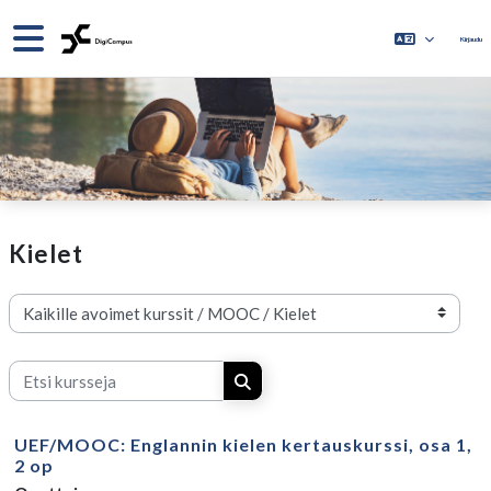
Siirry pääsisältöön
Sivupaneeli
Kirjaudu
Kielet
Kurssikategoriat
Etsi kursseja
Etsi kursseja
UEF/MOOC: Englannin kielen kertauskurssi, osa 1,
2 op