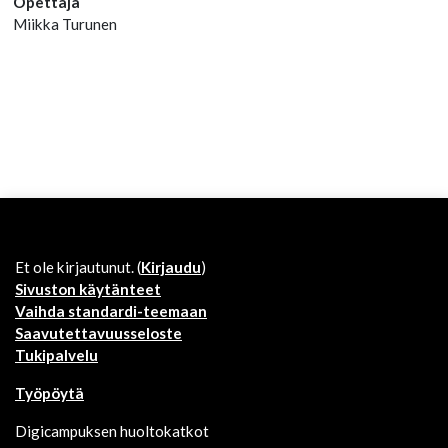
Opettaja
Miikka Turunen
Et ole kirjautunut. (
Kirjaudu
)
Sivuston käytänteet
Vaihda standardi-teemaan
Saavutettavuusseloste
Tukipalvelu
Työpöytä
Digicampuksen huoltokatkot