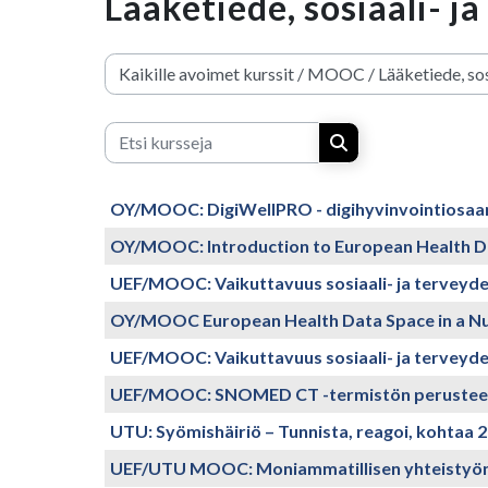
Lääketiede, sosiaali- ja
Kurssikategoriat
Etsi kursseja
Etsi kursseja
OY/MOOC: DigiWellPRO - digihyvinvointiosaam
OY/MOOC: Introduction to European Health Da
UEF/MOOC: Vaikuttavuus sosiaali- ja terveyd
OY/MOOC European Health Data Space in a Nutsh
UEF/MOOC: Vaikuttavuus sosiaali- ja terveyd
UEF/MOOC: SNOMED CT -termistön perustee
UTU: Syömishäiriö – Tunnista, reagoi, kohta
UEF/UTU MOOC: Moniammatillisen yhteistyön per