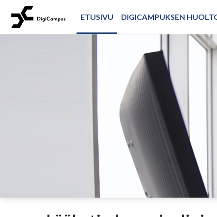
Siirry pääsisältöön
ETUSIVU
DIGICAMPUKSEN HUOL