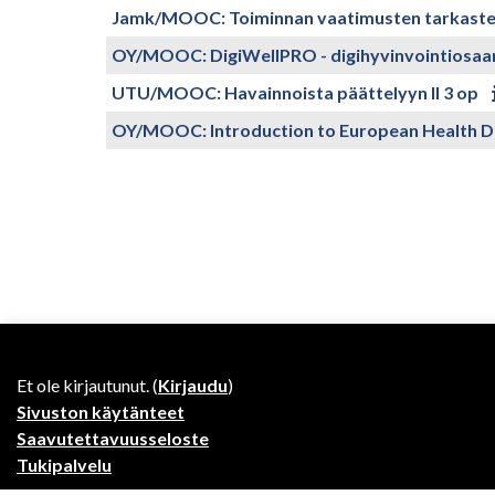
Jamk/MOOC: Toiminnan vaatimusten tarkastel
OY/MOOC: DigiWellPRO - digihyvinvointiosaam
UTU/MOOC: Havainnoista päättelyyn II 3 op
OY/MOOC: Introduction to European Health Da
Et ole kirjautunut. (
Kirjaudu
)
Sivuston käytänteet
Saavutettavuusseloste
Tukipalvelu