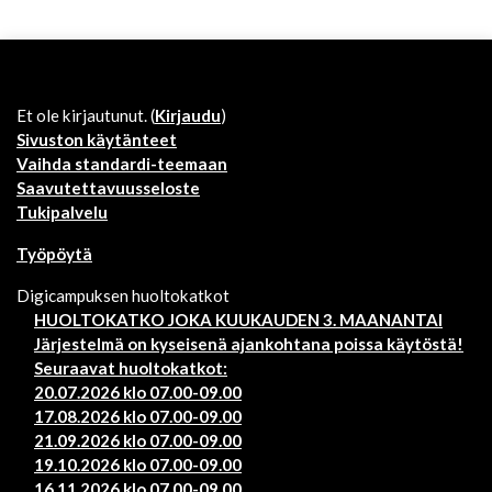
Et ole kirjautunut. (
Kirjaudu
)
Sivuston käytänteet
Vaihda standardi-teemaan
Saavutettavuusseloste
Tukipalvelu
Työpöytä
Digicampuksen huoltokatkot
HUOLTOKATKO JOKA KUUKAUDEN 3. MAANANTAI
Järjestelmä on kyseisenä ajankohtana poissa käytöstä!
Seuraavat huoltokatkot:
20.07.2026 klo 07.00-09.00
17.08.2026 klo 07.00-09.00
21.09.2026 klo 07.00-09.00
19.10.2026 klo 07.00-09.00
16.11.2026 klo 07.00-09.00