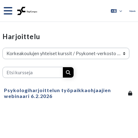
Siirry pääsisältöön
Sivupaneeli
Kirjaudu
Harjoittelu
Kurssikategoriat
Etsi kursseja
Etsi kursseja
Psykologiharjoittelun työpaikkaohjaajien
webinaari 6.2.2026