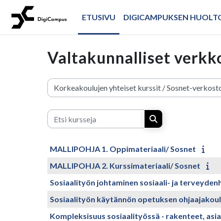
Siirry pääsisältöön
ETUSIVU
DIGICAMPUKSEN HUOL
Valtakunnalliset verkk
Kurssikategoriat
Etsi kursseja
Etsi kursseja
MALLIPOHJA 1. Oppimateriaali/ Sosnet
MALLIPOHJA 2. Kurssimateriaali/ Sosnet
Sosiaalityön johtaminen sosiaali- ja terveyden
Sosiaalityön käytännön opetuksen ohjaajakou
Kompleksisuus sosiaalityössä - rakenteet, asia