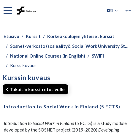
Siirry pääsisältöön
Sivupaneeli
Kirjaudu
Etusivu
Kurssit
Korkeakoulujen yhteiset kurssit
Sosnet-verkosto (sosiaalityö, Social Work University Studies)
National Online Courses (in English)
SWIFI
Kurssikuvaus
Kurssin kuvaus
Takaisin kurssin etusivulle
Introduction to Social Work in Finland (5 ECTS)
Introduction to Social Work in Finland
(5 ECTS) is a study module
developed by the SOSNET project (2019-2020)
Developing