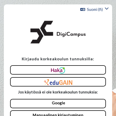
Siirry pääsisältöön
Suomi ‎(fi)‎
Kirjaudu korkeakoulun tunnuksilla:
Ohita luodaksesi uuden tilin
Jos käytössä ei ole korkeakoulun tunnuksia:
Google
Manuaalinen kirjautuminen