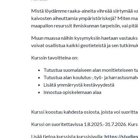
Mistä löydämme raaka-aineita vihreää siirtymää var
kaivosten aiheuttamia ympäristöriskejä?
Miten maa
maapallon resurssit ihmiskunnan tarpeisiin, vai pitä
Muun muassa näihin kysymyksiin haetaan vastauksia uud
voivat osallistua kaikki geotieteistä ja sen tutkim
Kurssin tavoitteina on:
Tutustua suomalaiseen alan monitieteiseen t
Tutustua alan koulutus-, työ- ja harrastusmah
Lisätä ymmärrystä kestävyydestä
Innostua opiskelemaan alaa
Kurssi koostuu kahdesta osiosta, joista voi suoritt
Kurssi on suoritettavissa 1.8.2025.-31.7.2026. Kurs
Lisää tietoa kurssista kurssisivulla:
https://studi