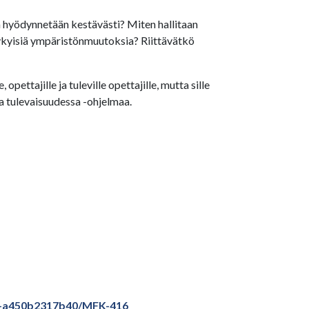
ä hyödynnetään kestävästi? Miten hallitaan
kyisiä ympäristönmuutoksia? Riittävätkö
ettajille ja tuleville opettajille, mutta sille
ja tulevaisuudessa -ohjelmaa.
3b6-a450b2317b40/MFK-416