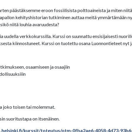
ten päästäksemme eroon fossiilisista polttoaineista ja miten niit
pallon kehityshistorian tutkiminen auttaa meitä ymmärtämään ny
isikö niitä louhia avaruudesta?
ella verkkokurssilla. Kurssi on suunnattu ensisijaisesti nuorille, op
uksesta kiinnostuneet. Kurssi on tuotettu osana Luonnontieteet nyt 
utkimukseen, osaamiseen ja osaajiin
dollisuuksiiin
aa joko toisen tai molemmat.
sin suoritustapa on itsenäinen.
es.helsinki.fi/kurssit/toteutus/otm-0fba2ae6-4058-4d73-9