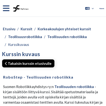
Siirry pääsisältöön
Sivupaneeli
Kirjaudu
Etusivu
Kurssit
Korkeakoulujen yhteiset kurssit
Teollisuusrobotiikka
Teollisuuden robotiikka
Kurssikuvaus
Kurssin kuvaus
Takaisin kurssin etusivulle
RoboStep - Teollisuuden robotiikka
Suomen Robotiikkayhdistys ry:n
Teollisuuden robotiikka
-
kirjan sisältöön liittyvä kurssi. Sisältää opetustmateriaalia ja
tenttejä, joiden avulla voit opiskella kirjan sisältöä ja
varmentaa osaamistasi tenttien avulla. Kurssi tukeutuu kirjan ja