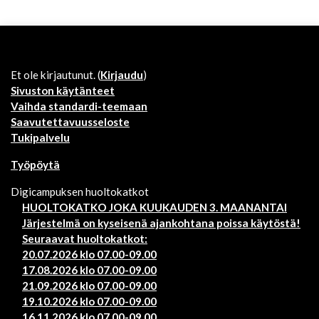
Et ole kirjautunut. (
Kirjaudu
)
Sivuston käytänteet
Vaihda standardi-teemaan
Saavutettavuusseloste
Tukipalvelu
Työpöytä
Digicampuksen huoltokatkot
HUOLTOKATKO JOKA KUUKAUDEN 3. MAANANTAI
Järjestelmä on kyseisenä ajankohtana poissa käytöstä!
Seuraavat huoltokatkot:
20.07.2026 klo 07.00-09.00
17.08.2026 klo 07.00-09.00
21.09.2026 klo 07.00-09.00
19.10.2026 klo 07.00-09.00
16.11.2026 klo 07.00-09.00