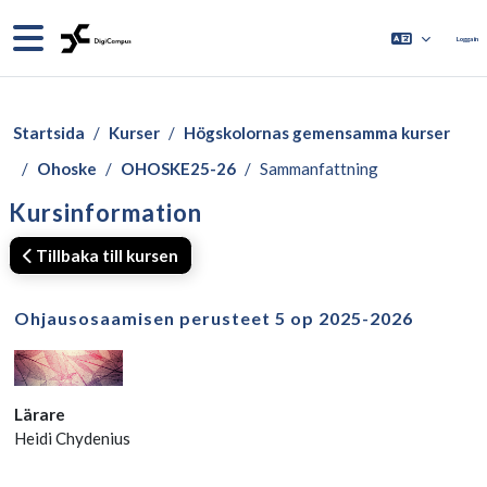
Gå direkt till huvudinnehåll
Sidopanel
Logga in
Startsida
Kurser
Högskolornas gemensamma kurser
Ohoske
OHOSKE25-26
Sammanfattning
Kursinformation
Tillbaka till kursen
Ohjausosaamisen perusteet 5 op 2025-2026
Lärare
Heidi Chydenius