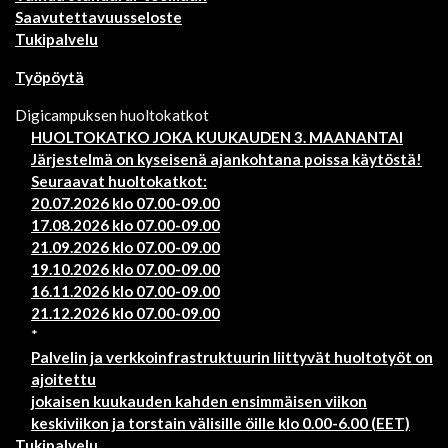
Saavutettavuusseloste
Tukipalvelu
Työpöytä
Digicampuksen huoltokatkot
HUOLTOKATKO JOKA KUUKAUDEN 3. MAANANTAI
Järjestelmä on kyseisenä ajankohtana poissa käytöstä!
Seuraavat huoltokatkot:
20.07.2026 klo 07.00-09.00
17.08.2026 klo 07.00-09.00
21.09.2026 klo 07.00-09.00
19.10.2026 klo 07.00-09.00
16.11.2026 klo 07.00-09.00
21.12.2026 klo 07.00-09.00
*
Palvelin ja verkkoinfrastruktuurin liittyvät huoltotyöt on
ajoitettu
jokaisen kuukauden kahden ensimmäisen viikon
keskiviikon ja torstain välisille öille klo 0.00-6.00 (EET)
Tukipalvelu