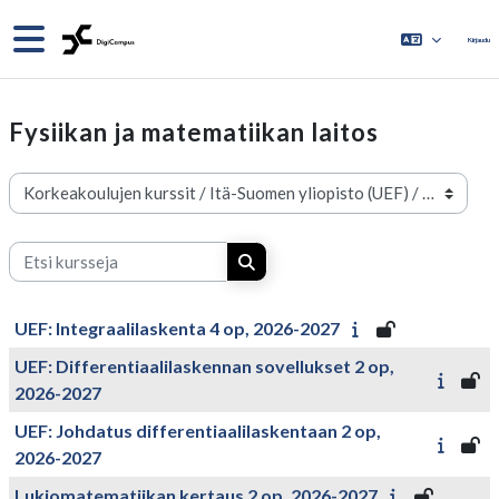
Siirry pääsisältöön
Sivupaneeli
Kirjaudu
Fysiikan ja matematiikan laitos
Kurssikategoriat
Etsi kursseja
Etsi kursseja
UEF: Integraalilaskenta 4 op, 2026-2027
UEF: Differentiaalilaskennan sovellukset 2 op,
2026-2027
UEF: Johdatus differentiaalilaskentaan 2 op,
2026-2027
Lukiomatematiikan kertaus 2 op, 2026-2027