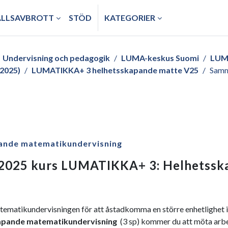
ÅLLSAVBROTT
STÖD
KATEGORIER
Undervisning och pedagogik
LUMA-keskus Suomi
LUM
2025)
LUMATIKKA+ 3 helhetsskapande matte V25
Samm
ande matematikundervisning
 2025 kurs LUMATIKKA+ 3: Helhetssk
atematikundervisningen för att åstadkomma en större enhetlighet i
apande matematikundervisning
(3 sp) kommer du att möta arb