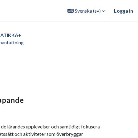
Svenska ‎(sv)‎
Logga in
ATIKKA+
anfattning
apande
 de lärandes upplevelser och samtidigt fokusera
etssätt och aktiviteter som överbryggar