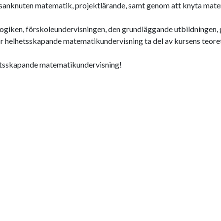
anknuten matematik, projektlärande, samt genom att knyta matemat
gogiken, förskoleundervisningen, den grundläggande utbildningen,
r helhetsskapande matematikundervisning ta del av kursens teoret
lhetsskapande matematikundervisning!