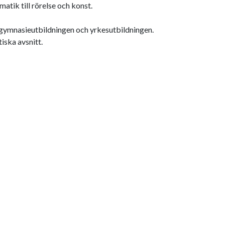
ik till rörelse och konst.
 gymnasieutbildningen och yrkesutbildningen.
iska avsnitt.