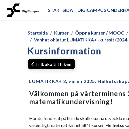
Gå direkt till huvudinnehåll
STARTSIDA
DIGICAMPUS UNDERH
Startsida
Kurser
Öppna kurser / MOOC
Vanhat ohjatut LUMATIKKA+ -kurssit (2024-
Kursinformation
Tillbaka till fliken
LUMATIKKA+ 3, våren 2025: Helhetsskap
Välkommen på vårterminens
matematikundervisning!
Har du funderat på hur du skulle kunna utveckla m
väsentligt matematikinnehåll? I kursen
Helhetssk