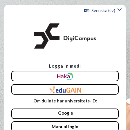
Gå direkt till huvudinnehåll
Svenska ‎(sv)‎
Logga in med:
Hoppa vidare för att skapa ett nytt konto.
Om du inte har universitets-ID:
Google
Manual login