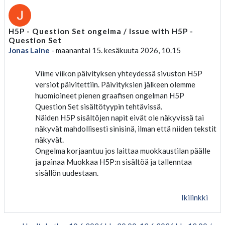
H5P - Question Set ongelma / Issue with H5P -
Vastausten määrä: 0
Question Set
Jonas Laine
-
maanantai 15. kesäkuuta 2026, 10.15
Viime viikon päivityksen yhteydessä sivuston H5P
versiot päivitettiin. Päivityksien jälkeen olemme
huomioineet pienen graafisen ongelman H5P
Question Set sisältötyypin tehtävissä.
Näiden H5P sisältöjen napit eivät ole näkyvissä tai
näkyvät mahdollisesti sinisinä, ilman että niiden tekstit
näkyvät.
Ongelma korjaantuu jos laittaa muokkaustilan päälle
ja painaa Muokkaa H5P:n sisältöä ja tallenntaa
sisällön uudestaan.
Ikilinkki