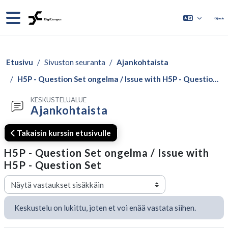
Siirry pääsisältöön
Sivupaneeli
Kirjaudu
Etusivu
Sivuston seuranta
Ajankohtaista
H5P - Question Set ongelma / Issue with H5P - Question Set
KESKUSTELUALUE
Ajankohtaista
Takaisin kurssin etusivulle
H5P - Question Set ongelma / Issue with
H5P - Question Set
Näytön tila
Keskustelu on lukittu, joten et voi enää vastata siihen.