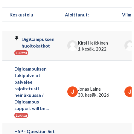
Keskustelu
Aloittanut:
Viimei
Tilanne
Lista keskusteluista. Näytetään 10 / 10 
DigiCampuksen
Kirsi Heikkinen
huoltokatkot
1. kesäk. 2022
Lukittu
Digicampuksen
tukipalvelut
palvelee
rajoitetusti
Jonas Laine
30. kesäk. 2026
heinäkuussa /
Digicampus
support will be ...
Lukittu
H5P - Question Set