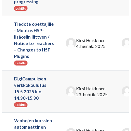
progressing
Lukittu
Tiedote opettajille
- Muutos H5P-
lisäosiin liittyen /
Kirsi Heikkinen
Notice to Teachers
4. heinäk. 2025
– Changes to H5P
Plugins
Lukittu
DigiCampuksen
verkkokoulutus
Kirsi Heikkinen
15.5.2025 klo
23. huhtik. 2025
14.30-15.30
Lukittu
Vanhojen kurssien
automaattinen
Kirsi Heikkinen