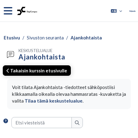
Siirry pääsisältöön
Sivupaneeli
Kirjaudu
Etusivu
Sivuston seuranta
Ajankohtaista
KESKUSTELUALUE
Ajankohtaista
Takaisin kurssin etusivulle
Suorituksen vaatimukset
Voit tilata Ajankohtaista -tiedotteet sähköpostiisi
klikkaamalla oikealla olevaa hammasratas -kuvaketta ja
valita
Tilaa tämä keskustelualue
.
Etsi viesteistä
Etsi viesteistä