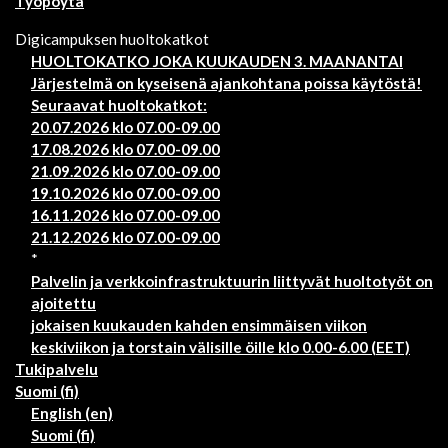
Työpöytä
Digicampuksen huoltokatkot
HUOLTOKATKO JOKA KUUKAUDEN 3. MAANANTAI
Järjestelmä on kyseisenä ajankohtana poissa käytöstä!
Seuraavat huoltokatkot:
20.07.2026 klo 07.00-09.00
17.08.2026 klo 07.00-09.00
21.09.2026 klo 07.00-09.00
19.10.2026 klo 07.00-09.00
16.11.2026 klo 07.00-09.00
21.12.2026 klo 07.00-09.00
*
Palvelin ja verkkoinfrastruktuurin liittyvät huoltotyöt on
ajoitettu
jokaisen kuukauden kahden ensimmäisen viikon
keskiviikon ja torstain välisille öille klo 0.00-6.00 (EET)
Tukipalvelu
Suomi ‎(fi)‎
English ‎(en)‎
Suomi ‎(fi)‎