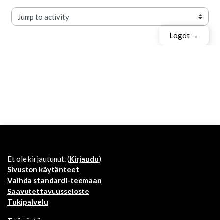
Jump to activity
Logot →
Et ole kirjautunut. (
Kirjaudu
)
Sivuston käytänteet
Vaihda standardi-teemaan
Saavutettavuusseloste
Tukipalvelu