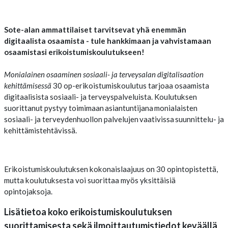
Sote-alan ammattilaiset tarvitsevat yhä enemmän
digitaalista osaamista - tule hankkimaan ja vahvistamaan
osaamistasi erikoistumiskoulutukseen!
Monialainen osaaminen sosiaali- ja terveysalan digitalisaation
kehittämisessä
30 op-e
rikoistumiskoulutus tarjoaa osaamista
digitaalisista sosiaali- ja terveyspalveluista. Koulutuksen
suorittanut
pystyy toimimaan asiantuntijana monialaisten
sosiaali- ja
terveydenhuollon palvelujen vaativissa suunnittelu- ja
kehittämistehtävissä.
Erikoistumiskoulutuksen kokonaislaajuus on 30 opintopistettä,
mutta koulutuksesta voi suorittaa myös yksittäisiä
opintojaksoja.
Lisätietoa koko erikoistumiskoulutuksen
suorittamisesta sekä ilmoittautumistiedot keväällä