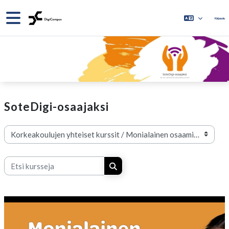
Siirry pääsisältöön
Sivupaneeli
Kirjaudu
SoteDigi-osaajaksi
Kurssikategoriat
Etsi kursseja
Etsi kursseja