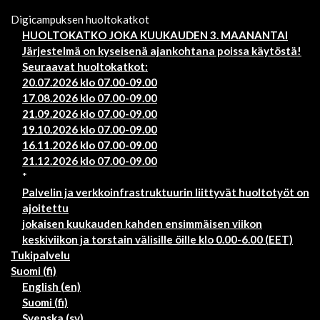
Digicampuksen huoltokatkot
HUOLTOKATKO JOKA KUUKAUDEN 3. MAANANTAI
Järjestelmä on kyseisenä ajankohtana poissa käytöstä!
Seuraavat huoltokatkot:
20.07.2026 klo 07.00-09.00
17.08.2026 klo 07.00-09.00
21.09.2026 klo 07.00-09.00
19.10.2026 klo 07.00-09.00
16.11.2026 klo 07.00-09.00
21.12.2026 klo 07.00-09.00
*
Palvelin ja verkkoinfrastruktuurin liittyvät huoltotyöt on
ajoitettu
jokaisen kuukauden kahden ensimmäisen viikon
keskiviikon ja torstain välisille öille klo 0.00-6.00 (EET)
Tukipalvelu
Suomi ‎(fi)‎
English ‎(en)‎
Suomi ‎(fi)‎
Svenska ‎(sv)‎