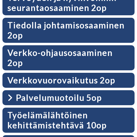
seurantaosaaminen 2op
Tiedolla johtamisosaaminen
2op
Verkko-ohjausosaaminen
2op
Verkkovuorovaikutus 2op
Palvelumuotoilu 5op
Työelämälähtöinen
kehittämistehtävä 10op