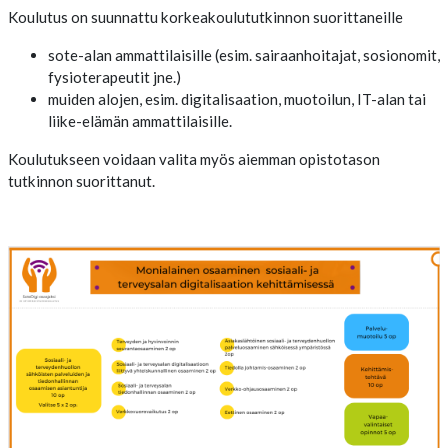
Koulutus on suunnattu korkeakoulututkinnon suorittaneille
sote-alan ammattilaisille (esim. sairaanhoitajat, sosionomit,
fysioterapeutit jne.)
muiden alojen, esim. digitalisaation, muotoilun, IT-alan tai
liike-elämän ammattilaisille.
Koulutukseen voidaan valita myös aiemman opistotason
tutkinnon suorittanut.